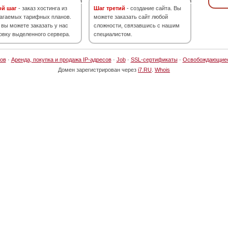
ой шаг
- заказ хостинга из
Шаг третий
- создание сайта. Вы
агаемых тарифных планов.
можете заказать сайт любой
 вы можете заказать у нас
сложности, связавшись с нашим
овку выделенного сервера.
специалистом.
ов
·
Аренда, покупка и продажа IP-адресов
·
Job
·
SSL-сертификаты
·
Освобождающие
Домен зарегистрирован через
i7.RU
.
Whois