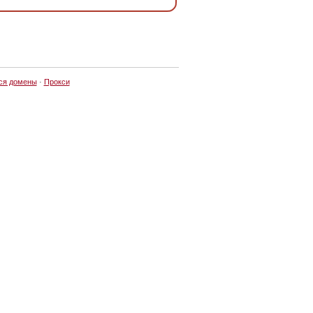
ся домены
·
Прокси