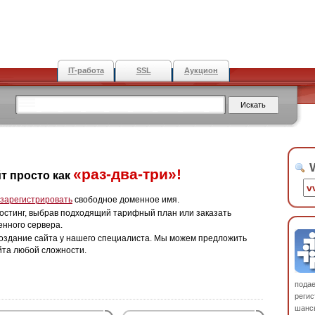
IT-работа
SSL
Аукцион
W
«раз-два-три»!
т просто как
зарегистрировать
свободное доменное имя.
остинг, выбрав подходящий тарифный план или заказать
енного сервера.
оздание сайта у нашего специалиста. Мы можем предложить
йта любой сложности.
пода
регис
шанс