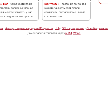
ой шаг
- заказ хостинга из
Шаг третий
- создание сайта. Вы
агаемых тарифных планов.
можете заказать сайт любой
 вы можете заказать у нас
сложности, связавшись с нашим
овку выделенного сервера.
специалистом.
ов
·
Аренда, покупка и продажа IP-адресов
·
Job
·
SSL-сертификаты
·
Освобождающие
Домен зарегистрирован через
i7.RU
.
Whois