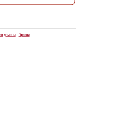
ся домены
·
Прокси