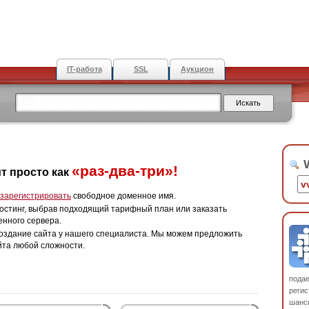
IT-работа
SSL
Аукцион
W
«раз-два-три»!
т просто как
зарегистрировать
свободное доменное имя.
остинг, выбрав подходящий тарифный план или заказать
енного сервера.
оздание сайта у нашего специалиста. Мы можем предложить
йта любой сложности.
пода
регис
шанс