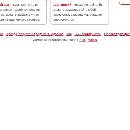
ой шаг
- заказ хостинга из
Шаг третий
- создание сайта. Вы
агаемых тарифных планов.
можете заказать сайт любой
 вы можете заказать у нас
сложности, связавшись с нашим
овку выделенного сервера.
специалистом.
ов
·
Аренда, покупка и продажа IP-адресов
·
Job
·
SSL-сертификаты
·
Освобождающие
Домен зарегистрирован через
i7.RU
.
Whois