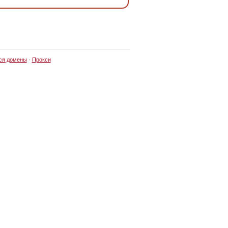
ся домены
·
Прокси