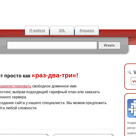
IT-работа
SSL
Аукцион
W
«раз-два-три»!
т просто как
зарегистрировать
свободное доменное имя.
остинг, выбрав подходящий тарифный план или заказать
енного сервера.
оздание сайта у нашего специалиста. Мы можем предложить
йта любой сложности.
пода
регис
шанс