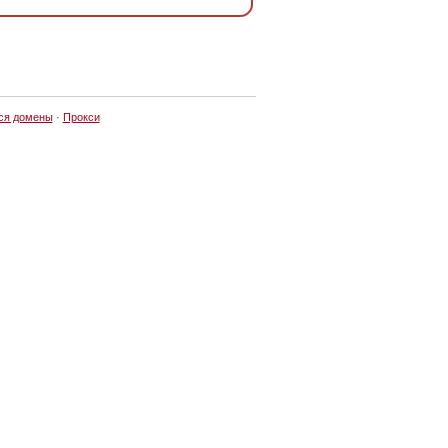
ся домены
·
Прокси