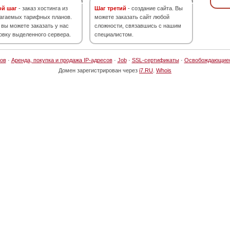
ой шаг
- заказ хостинга из
Шаг третий
- создание сайта. Вы
агаемых тарифных планов.
можете заказать сайт любой
 вы можете заказать у нас
сложности, связавшись с нашим
овку выделенного сервера.
специалистом.
ов
·
Аренда, покупка и продажа IP-адресов
·
Job
·
SSL-сертификаты
·
Освобождающие
Домен зарегистрирован через
i7.RU
.
Whois