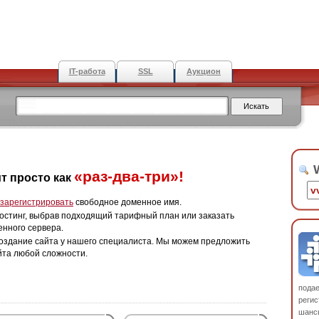
IT-работа
SSL
Аукцион
W
«раз-два-три»!
т просто как
зарегистрировать
свободное доменное имя.
остинг, выбрав подходящий тарифный план или заказать
енного сервера.
оздание сайта у нашего специалиста. Мы можем предложить
йта любой сложности.
пода
регис
шанс